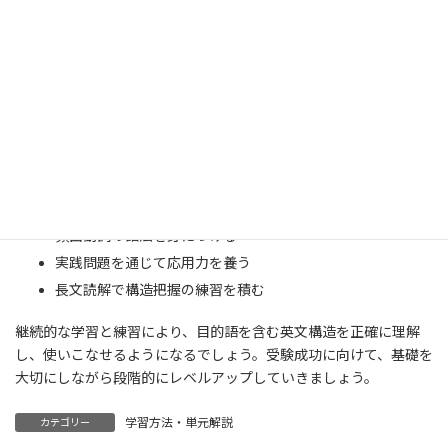
まとめ：目的語マスターへの道筋
英語の目的語について、基本概念から受験対策まで幅広く解説し
てきました。目的語の理解は英語力向上の重要な基盤となりま
す。
学習のポイント
：
基本的な文型パターンを確実に覚える
頻出動詞の語法を身につける
実践問題を通じて応用力を養う
長文読解で構造把握の練習を積む
継続的な学習と練習により、目的語を含む英文構造を正確に理解
し、使いこなせるようになるでしょう。受験成功に向けて、基礎を
大切にしながら段階的にレベルアップしていきましょう。
学習方法・単元解説
カテゴリー