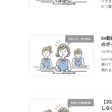
できま
かつ重
be
学習方法・単元解説
のポ
2025年
Last
避けて
現れる
【2
塾選びの基礎知識
しな