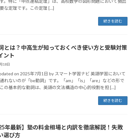
す。特に「中点連結定理」は、高校数学の図形問題において頻出
要な定理です。この定理 […]
続きを読む
動詞とは？中高生が知っておくべき使い方と受験対策
イント
3月18日
 Updated on 2025年7月1日 by スマート学習ナビ 英語学習において
通れないのが「be動詞」です。「am」「is」「are」などの形で
この基本的な動詞は、英語の文法構造の中心的役割を担 […]
続きを読む
025年最新】塾の料金相場と内訳を徹底解説！失敗
い選び方