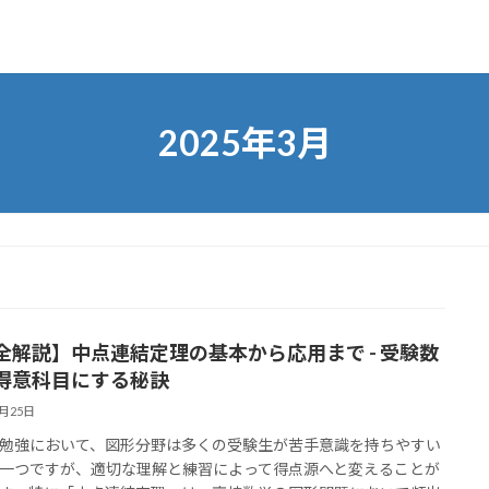
2025年3月
全解説】中点連結定理の基本から応用まで - 受験数
得意科目にする秘訣
3月25日
勉強において、図形分野は多くの受験生が苦手意識を持ちやすい
一つですが、適切な理解と練習によって得点源へと変えることが