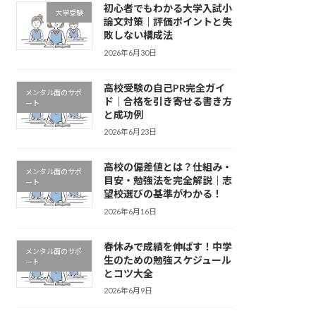
初心者でもわかる大学入試小
大学受験
論文対策｜評価ポイントと失
敗しない構成法
2026年6月30日
高校受験の自己PR完全ガイ
メンタル面のサポ
ド｜合格を引き寄せる書き方
ート
と成功例
2026年6月23日
高校の偏差値とは？仕組み・
メンタル面のサポ
目安・勉強法を完全解説｜志
ート
望校選びの基準がわかる！
2026年6月16日
春休みで成績を伸ばす！中学
メンタル面のサポ
生のための勉強スケジュール
ート
とコツ大全
2026年6月9日