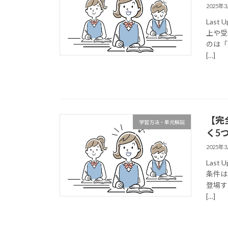
2025年
Last
上や受
のは「
[…]
【完
学習方法・単元解説
く5
2025年
Last
条件は
登場す
[…]