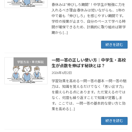
春休みは“伸びしろ期間”！中学生が勉強に力を
入れるべき理由 春休みは短いながらも、1年の
中で最も「伸びしろ」を感じやすい期間です。
学校の授業が止まり、自分のペースで学べる時
間が確保できるため、計画的に取り組めば新学
期から […]
続きを読む
一問一答の正しい使い方｜中学生・高校
学習方法・単元解説
生が点数を伸ばす秘訣とは？
2026年6月2日
学習効果を高める一問一答の基本 一問一答の魅
力は、知識を覚えるだけでなく「思い出す力」
を鍛えられる点にあります。ただ覚えるのでは
なく、何度も繰り返すことで知識が定着しま
す。ここでは、一問一答の基本的な使い方と効
果を高める […]
続きを読む