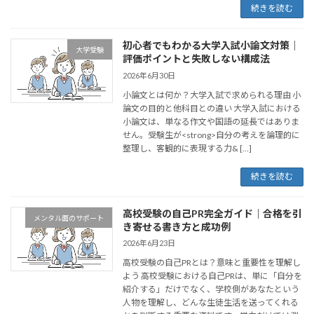
続きを読む
初心者でもわかる大学入試小論文対策｜
大学受験
評価ポイントと失敗しない構成法
2026年6月30日
小論文とは何か？大学入試で求められる理由 小
論文の目的と他科目との違い 大学入試における
小論文は、単なる作文や国語の延長ではありま
せん。受験生が<strong>自分の考えを論理的に
整理し、客観的に表現する力& […]
続きを読む
高校受験の自己PR完全ガイド｜合格を引
メンタル面のサポート
き寄せる書き方と成功例
2026年6月23日
高校受験の自己PRとは？意味と重要性を理解し
よう 高校受験における自己PRは、単に「自分を
紹介する」だけでなく、学校側があなたという
人物を理解し、どんな生徒生活を送ってくれる