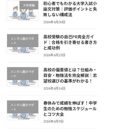
初心者でもわかる大学入試小
大学受験
論文対策｜評価ポイントと失
敗しない構成法
2026年6月30日
高校受験の自己PR完全ガイ
メンタル面のサポ
ド｜合格を引き寄せる書き方
ート
と成功例
2026年6月23日
高校の偏差値とは？仕組み・
メンタル面のサポ
目安・勉強法を完全解説｜志
ート
望校選びの基準がわかる！
2026年6月16日
春休みで成績を伸ばす！中学
メンタル面のサポ
生のための勉強スケジュール
ート
とコツ大全
2026年6月9日