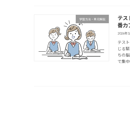
テス
学習方法・単元解説
番力
2026年
テスト
じる緊
ちの脳
で集中