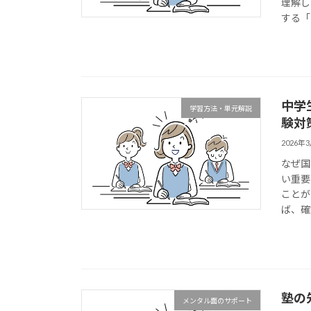
理解し
する「
中学
学習方法・単元解説
験対
2026年
なぜ国
い重要
ことが
ば、確
塾の
メンタル面のサポート