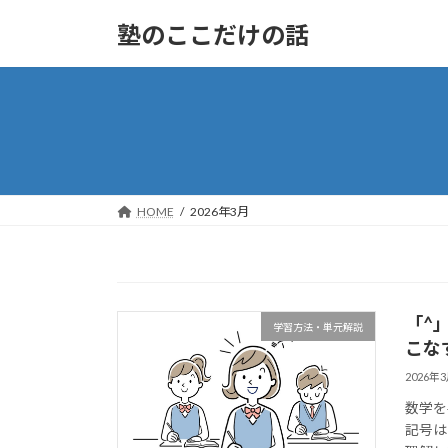
コ
ナ
塾のここだけの話
ン
ビ
テ
ゲ
ン
ー
ツ
シ
へ
ョ
ス
ン
キ
に
ッ
移
HOME
2026年3月
プ
動
「^
学習方法・単元解説
こな
2026年
数学を
記号は