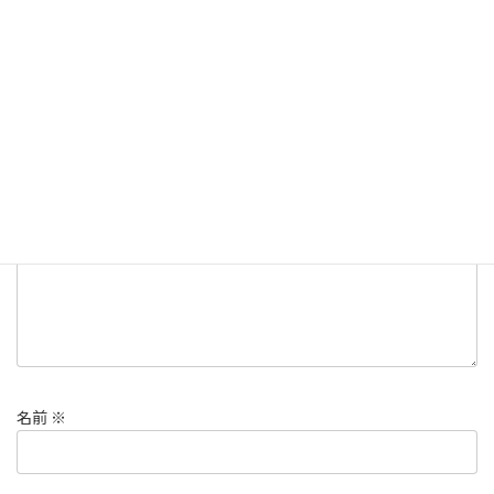
コメントを残す
メールアドレスが公開されることはありません。
※
が付いている
欄は必須項目です
コメント
※
名前
※