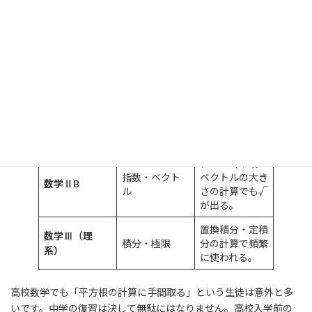
高校数学で平方根が出てくる主な単元
高校数学で平方根が関わる主な単元を整理します。
科目
単元
平方根との関係
解の公式に√が
数と式・二次
登場。sin・cos
数学ⅠA
方程式・三角
の値も√を含
比
む。
√a＝a^(1/2)。
指数・ベクト
ベクトルの大き
数学ⅡB
ル
さの計算でも√
が出る。
置換積分・定積
数学Ⅲ（理
積分・極限
分の計算で頻繁
系）
に使われる。
高校数学でも「平方根の計算に手間取る」という生徒は意外と多
いです。中学の復習は決して無駄にはなりません。高校入学前の