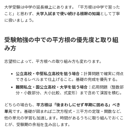
大学受験は中学の延長線上にあります。「平方根は中学で習った
こと」と思わず、
大学入試まで使い続ける根幹の知識
として丁寧
に扱いましょう。
受験勉強の中での平方根の優先度と取り組
み方
志望校によって、平方根への取り組み方も変わります。
公立高校・中堅私立高校を狙う場合：
計算問題で確実に得点
できるレベルまで仕上げること。基礎の完成を優先する。
難関私立・国公立高校・大学を狙う場合：
応用問題（整数部
分・小数部分、大小比較、式変形）まで含めて演習を積む。
どちらの場合も、
平方根は「後まわしにせず早期に固める」べき
単元
です。基礎が固まれば二次方程式・三平方の定理・関数など、
他の単元の学習も加速します。時間があるうちに取り組んでおくこ
とが、受験期の余裕を生み出します。