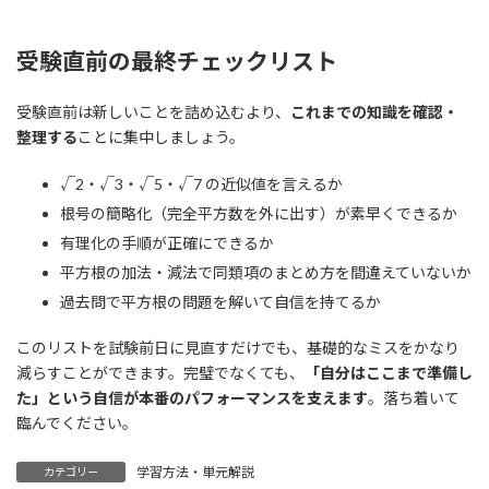
受験直前の最終チェックリスト
受験直前は新しいことを詰め込むより、
これまでの知識を確認・
整理する
ことに集中しましょう。
√2・√3・√5・√7 の近似値を言えるか
根号の簡略化（完全平方数を外に出す）が素早くできるか
有理化の手順が正確にできるか
平方根の加法・減法で同類項のまとめ方を間違えていないか
過去問で平方根の問題を解いて自信を持てるか
このリストを試験前日に見直すだけでも、基礎的なミスをかなり
減らすことができます。完璧でなくても、
「自分はここまで準備し
た」という自信が本番のパフォーマンスを支えます
。落ち着いて
臨んでください。
学習方法・単元解説
カテゴリー