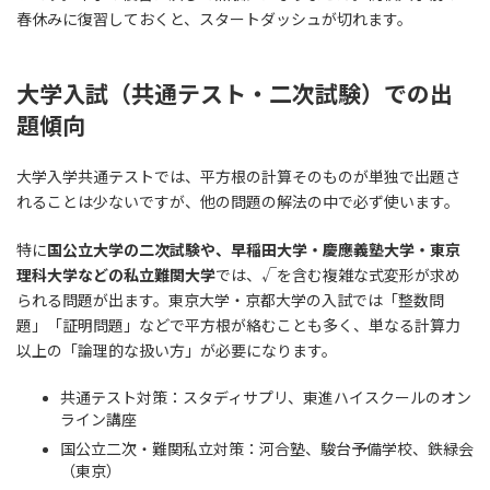
春休みに復習しておくと、スタートダッシュが切れます。
大学入試（共通テスト・二次試験）での出
題傾向
大学入学共通テストでは、平方根の計算そのものが単独で出題さ
れることは少ないですが、他の問題の解法の中で必ず使います。
特に
国公立大学の二次試験や、早稲田大学・慶應義塾大学・東京
理科大学などの私立難関大学
では、√を含む複雑な式変形が求め
られる問題が出ます。東京大学・京都大学の入試では「整数問
題」「証明問題」などで平方根が絡むことも多く、単なる計算力
以上の「論理的な扱い方」が必要になります。
共通テスト対策：スタディサプリ、東進ハイスクールのオン
ライン講座
国公立二次・難関私立対策：河合塾、駿台予備学校、鉄緑会
（東京）