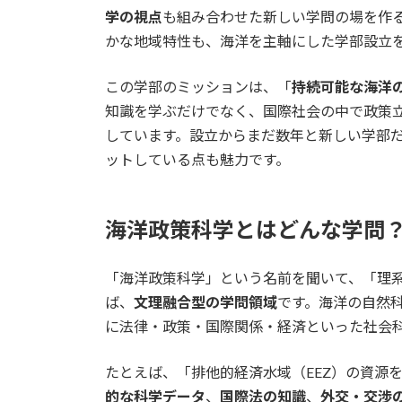
学の視点
も組み合わせた新しい学問の場を作
かな地域特性も、海洋を主軸にした学部設立
この学部のミッションは、「
持続可能な海洋
知識を学ぶだけでなく、国際社会の中で政策
しています。設立からまだ数年と新しい学部
ットしている点も魅力です。
海洋政策科学とはどんな学問
「海洋政策科学」という名前を聞いて、「理
ば、
文理融合型の学問領域
です。海洋の自然
に法律・政策・国際関係・経済といった社会
たとえば、「排他的経済水域（EEZ）の資源
的な科学データ
、
国際法の知識
、
外交・交渉