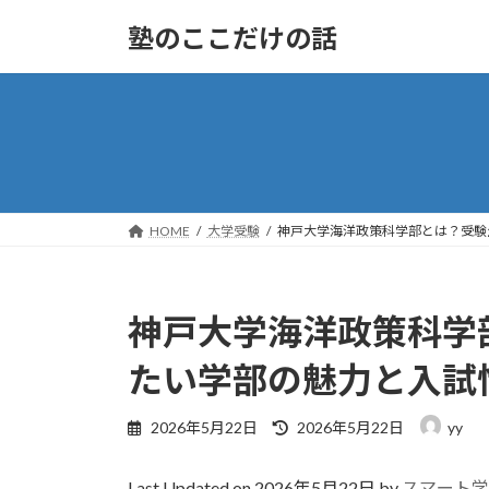
コ
ナ
塾のここだけの話
ン
ビ
テ
ゲ
ン
ー
ツ
シ
へ
ョ
ス
ン
キ
に
ッ
移
HOME
大学受験
神戸大学海洋政策科学部とは？受験
プ
動
神戸大学海洋政策科学
たい学部の魅力と入試
最
2026年5月22日
2026年5月22日
yy
終
更
Last Updated on 2026年5月22日 by
スマート学
新