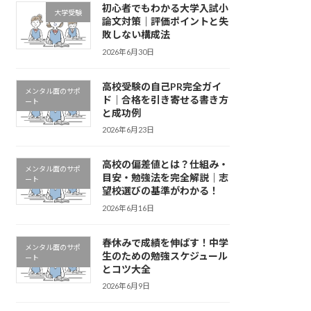
初心者でもわかる大学入試小
大学受験
論文対策｜評価ポイントと失
敗しない構成法
2026年6月30日
高校受験の自己PR完全ガイ
メンタル面のサポ
ド｜合格を引き寄せる書き方
ート
と成功例
2026年6月23日
高校の偏差値とは？仕組み・
メンタル面のサポ
目安・勉強法を完全解説｜志
ート
望校選びの基準がわかる！
2026年6月16日
春休みで成績を伸ばす！中学
メンタル面のサポ
生のための勉強スケジュール
ート
とコツ大全
2026年6月9日