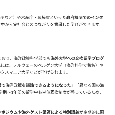
機関など）や水産庁・環境省といった
政府機関でのインタ
学中から実社会とのつながりを意識した学びができます。
ており、海洋政策科学部でも
海外大学への交換留学プログ
先には、ノルウェーのベルゲン大学（海洋科学で著名）や
のタスマニア大学などが挙げられます。
語で海洋政策を議論できるようになった
」「異なる国の海
学期〜1年間の留学中も単位互換制度が整っているため、
ンポジウムや海外ゲスト講師による特別講義
が定期的に開