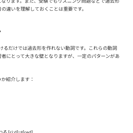
になります。また、受験でもリスニング問題などで過去形
音の違いを理解しておくことは重要です。
ン
付けるだけでは過去形を作れない動詞です。これらの動詞
習者にとって大きな壁となりますが、一定のパターンがあ
つか紹介します：
riːd]→[red]