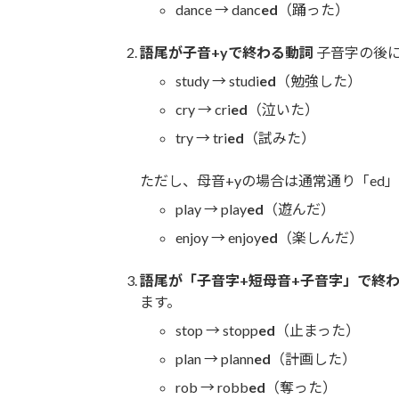
dance → danc
ed
（踊った）
語尾が子音+yで終わる動詞
子音字の後に
study → studi
ed
（勉強した）
cry → cri
ed
（泣いた）
try → tri
ed
（試みた）
ただし、母音+yの場合は通常通り「ed
play → play
ed
（遊んだ）
enjoy → enjoy
ed
（楽しんだ）
語尾が「子音字+短母音+子音字」で終わ
ます。
stop → stopp
ed
（止まった）
plan → plann
ed
（計画した）
rob → robb
ed
（奪った）