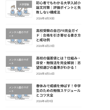
初心者でもわかる大学入試小
大学受験
論文対策｜評価ポイントと失
敗しない構成法
2026年6月30日
高校受験の自己PR完全ガイ
メンタル面のサポ
ド｜合格を引き寄せる書き方
ート
と成功例
2026年6月23日
高校の偏差値とは？仕組み・
メンタル面のサポ
目安・勉強法を完全解説｜志
ート
望校選びの基準がわかる！
2026年6月16日
春休みで成績を伸ばす！中学
メンタル面のサポ
生のための勉強スケジュール
ート
とコツ大全
2026年6月9日