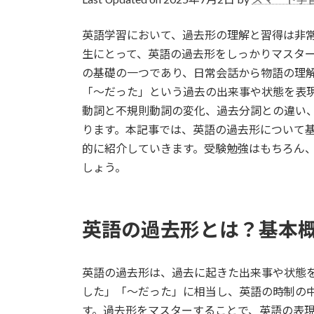
日
時
英語学習において、過去形の理解と習得は非
:
生にとって、英語の過去形をしっかりマスタ
の基礎の一つであり、日常会話から物語の理
「〜だった」という過去の出来事や状態を表
動詞と不規則動詞の変化、過去分詞との違い
ります。本記事では、英語の過去形について
的に紹介していきます。受験勉強はもちろん
しょう。
英語の過去形とは？基本
英語の過去形は、過去に起きた出来事や状態
した」「〜だった」に相当し、英語の時制の
す。過去形をマスターすることで、英語の表