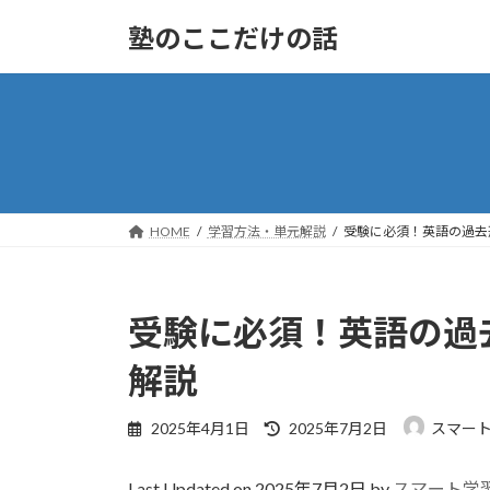
コ
ナ
塾のここだけの話
ン
ビ
テ
ゲ
ン
ー
ツ
シ
へ
ョ
ス
ン
キ
に
ッ
移
HOME
学習方法・単元解説
受験に必須！英語の過去
プ
動
受験に必須！英語の過
解説
最
2025年4月1日
2025年7月2日
スマー
終
更
Last Updated on 2025年7月2日 by
スマート学
新