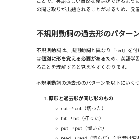
ことで、英語らしい自然な発話ができるよう
の聞き取りが出題されることがあるため、発
不規則動詞の過去形のパター
不規則動詞は、規則動詞と異なり「-ed」を
は
個別に形を覚える必要がある
ため、英語学
ることを理解すると覚えやすくなります。
不規則動詞の過去形のパターンを以下にいく
原形と過去形が同じ形のもの
cut → cut（切った）
hit → hit（打った）
put → put（置いた）
read → read（読んだ）※発音は変わる [