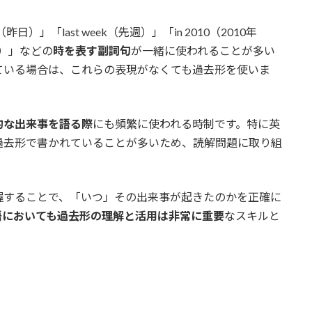
日）」「last week（先週）」「in 2010（2010年
とき）」などの
時を表す副詞句
が一緒に使われることが多い
ている場合は、これらの表現がなくても過去形を使いま
的な出来事を語る際
にも頻繁に使われる時制です。特に英
過去形で書かれていることが多いため、読解問題に取り組
握することで、「いつ」その出来事が起きたのかを正確に
語においても過去形の理解と活用は非常に重要
なスキルと