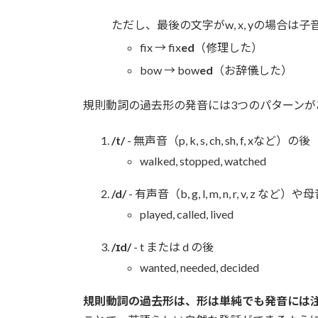
ただし、最後の文字がw, x, yの場合は
fix → fix
ed
（修理した）
bow → bow
ed
（お辞儀した）
規則動詞の過去形の発音には3つのパターンが
/t/
- 無声音（p, k, s, ch, sh, f, xなど）の後
walked, stopped, watched
/d/
- 有声音（b, g, l, m, n, r, v, z など
played, called, lived
/ɪd/
- t または d の後
wanted, needed, decided
規則動詞の過去形は、形は単純でも発音には