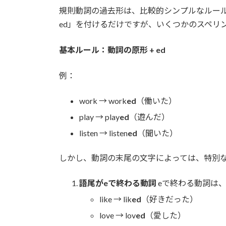
規則動詞の過去形は、比較的シンプルなルール
ed」を付けるだけですが、いくつかのスペリ
基本ルール：動詞の原形 + ed
例：
work → work
ed
（働いた）
play → play
ed
（遊んだ）
listen → listen
ed
（聞いた）
しかし、動詞の末尾の文字によっては、特別
語尾がeで終わる動詞
eで終わる動詞は、
like → lik
ed
（好きだった）
love → lov
ed
（愛した）