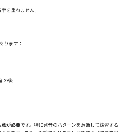
子音字を重ねません。
あります：
）や母音の後
注意が必要
です。特に発音のパターンを意識して練習する