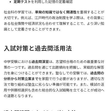
定期テスト
を利用した記憶の定着確認
社会科の学習では、
単発の知識ではなく関連性
を重視することが
大切です。例えば、江戸時代の政治制度を学ぶ際は、その背景に
ある社会情勢や経済状況も合わせて理解することで、より深い知
識として定着させることができます。
入試対策と過去問活用法
中学受験における
過去問演習
は、志望校合格のための最重要な対
策の一つです。過去問を通じて出題傾向を把握し、実戦的な解答
力を身につけることができます。塾なしでの受験では、
過去問の
分析から対策立案まで
を家庭で行う必要がありますが、適切な方
法で取り組めば塾生に劣らない準備が可能です。また、模試の活
用や併願校選択も含めた総合的な入試戦略を立てることが成功へ
の道筋となります。