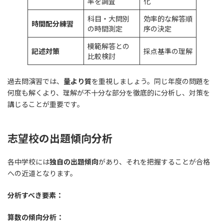
率を調査
化
科目・大問別
効率的な解答順
時間配分練習
の時間測定
序の決定
模範解答との
記述対策
採点基準の理解
比較検討
過去問演習では、
量より質
を重視しましょう。同じ年度の問題を
何度も解くより、理解が不十分な部分を徹底的に分析し、対策を
講じることが重要です。
志望校の出題傾向分析
各中学校には
独自の出題傾向
があり、それを把握することが合格
への近道となります。
分析すべき要素：
算数の傾向分析：