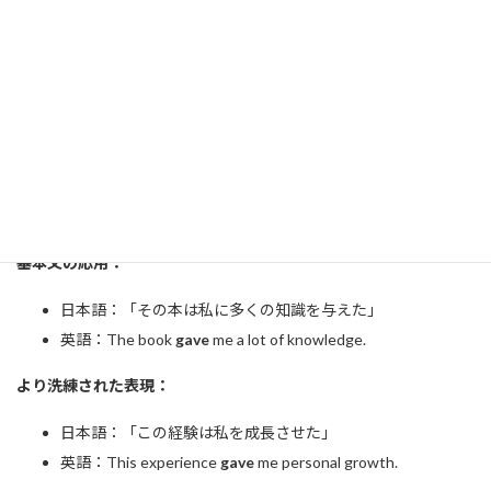
意味を推測する能力を養うことが必要です。
英作文でのgive活用法
英作文
では、giveを使った自然な表現を身につけることで、より高
得点を目指せます。
効果的な活用方法：
基本文の応用：
日本語：「その本は私に多くの知識を与えた」
英語：The book
gave
me a lot of knowledge.
より洗練された表現：
日本語：「この経験は私を成長させた」
英語：This experience
gave
me personal growth.