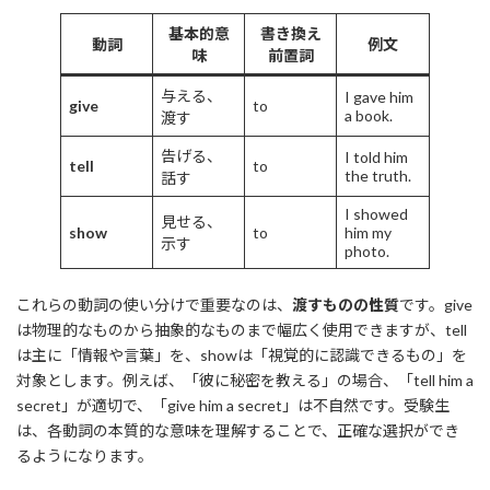
基本的意
書き換え
動詞
例文
味
前置詞
与える、
I gave him
give
to
a book.
渡す
告げる、
I told him
tell
to
the truth.
話す
I showed
見せる、
show
to
him my
示す
photo.
これらの動詞の使い分けで重要なのは、
渡すものの性質
です。give
は物理的なものから抽象的なものまで幅広く使用できますが、tell
は主に「情報や言葉」を、showは「視覚的に認識できるもの」を
対象とします。例えば、「彼に秘密を教える」の場合、「tell him a
secret」が適切で、「give him a secret」は不自然です。受験生
は、各動詞の本質的な意味を理解することで、正確な選択ができ
るようになります。