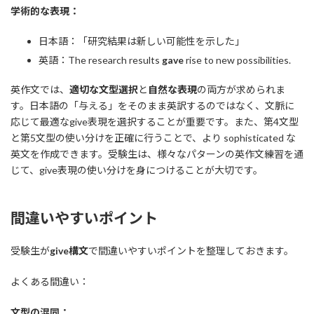
学術的な表現：
日本語：「研究結果は新しい可能性を示した」
英語：The research results
gave
rise to new possibilities.
英作文では、
適切な文型選択
と
自然な表現
の両方が求められま
す。日本語の「与える」をそのまま英訳するのではなく、文脈に
応じて最適なgive表現を選択することが重要です。また、第4文型
と第5文型の使い分けを正確に行うことで、より sophisticated な
英文を作成できます。受験生は、様々なパターンの英作文練習を通
じて、give表現の使い分けを身につけることが大切です。
間違いやすいポイント
受験生が
give構文
で間違いやすいポイントを整理しておきます。
よくある間違い：
文型の混同：