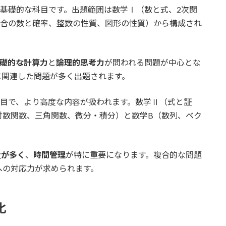
基礎的な科目です。出題範囲は数学Ⅰ（数と式、2次関
場合の数と確率、整数の性質、図形の性質）から構成され
礎的な計算力
と
論理的思考力
が問われる問題が中心とな
に関連した問題が多く出題されます。
目で、より高度な内容が扱われます。数学Ⅱ（式と証
対数関数、三角関数、微分・積分）と数学B（数列、ベク
量が多く
、
時間管理
が特に重要になります。複合的な問題
への対応力が求められます。
化