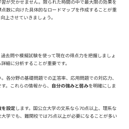
学習が欠かせません。限られた時間の中で最大限の効果を
標点数に向けた具体的なロードマップを作成することが重
を向上させていきましょう。
。過去問や模擬試験を使って現在の得点力を把握しましょ
も詳細に分析することが重要です。
い。各分野の基礎問題での正答率、応用問題での対応力、
です。これらの情報から、
自分の強みと弱み
を明確にしま
数を設定
します。国公立大学の文系なら70点以上、理系な
立大学でも、難関校では75点以上が必要になることが多い