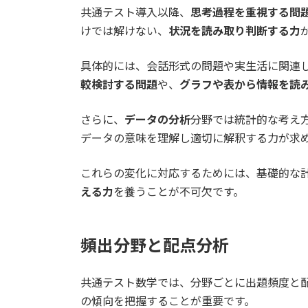
共通テスト導入以降、
思考過程を重視する問
けでは解けない、
状況を読み取り判断する力
具体的には、会話形式の問題や実生活に関連
較検討する問題
や、
グラフや表から情報を読
さらに、
データの分析
分野では統計的な考え
データの意味を理解し適切に解釈する力が求
これらの変化に対応するためには、基礎的な
える力
を養うことが不可欠です。
頻出分野と配点分析
共通テスト数学では、分野ごとに出題頻度と
の傾向を把握することが重要です。