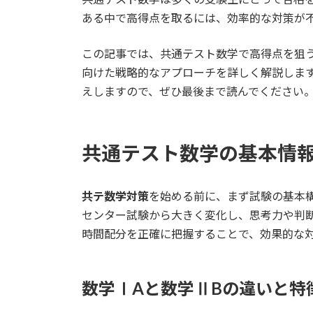
日
ある中で高得点を取るには、効率的な対策が
時
:
この記事では、共通テスト数学で高得点を狙
向けた戦略的なアプローチを詳しく解説しま
えしますので、ぜひ最後まで読んでください
共通テスト数学の基本情
共テ数学対策
を始める前に、まず試験の基本
センター試験から大きく変化し、思考力や判
時間配分を正確に把握することで、効果的な
数学ⅠAと数学ⅡBの違いと特