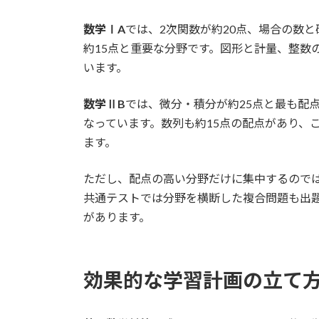
数学ⅠA
では、2次関数が約20点、場合の数
約15点と重要な分野です。図形と計量、整数
います。
数学ⅡB
では、微分・積分が約25点と最も配点
なっています。数列も約15点の配点があり、
ます。
ただし、配点の高い分野だけに集中するので
共通テストでは分野を横断した複合問題も出
があります。
効果的な学習計画の立て