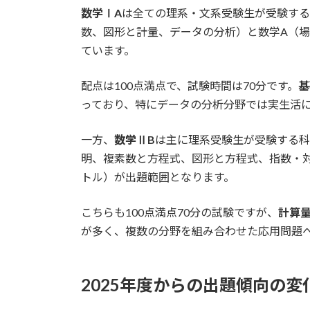
数学ⅠA
は全ての理系・文系受験生が受験する
数、図形と計量、データの分析）と数学A（
ています。
配点は100点満点で、試験時間は70分です。
基
っており、特にデータの分析分野では実生活
一方、
数学ⅡB
は主に理系受験生が受験する科
明、複素数と方程式、図形と方程式、指数・
トル）が出題範囲となります。
こちらも100点満点70分の試験ですが、
計算
が多く、複数の分野を組み合わせた応用問題
2025年度からの出題傾向の変