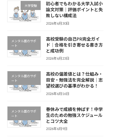
初心者でもわかる大学入試小
大学受験
論文対策｜評価ポイントと失
敗しない構成法
2026年6月30日
高校受験の自己PR完全ガイ
メンタル面のサポ
ド｜合格を引き寄せる書き方
ート
と成功例
2026年6月23日
高校の偏差値とは？仕組み・
メンタル面のサポ
目安・勉強法を完全解説｜志
ート
望校選びの基準がわかる！
2026年6月16日
春休みで成績を伸ばす！中学
メンタル面のサポ
生のための勉強スケジュール
ート
とコツ大全
2026年6月9日