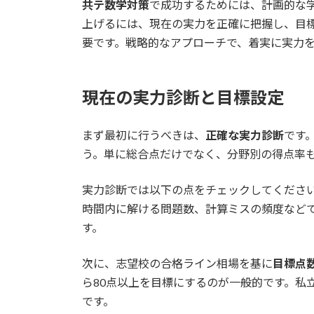
共テ数学対策
で成功するためには、計画的な
上げるには、現在の実力を正確に把握し、目
要です。戦略的なアプローチで、着実に実力
現在の実力診断と目標設定
まず最初に行うべきは、
正確な実力診断
です
う。単に総合点だけでなく、分野別の得点率
実力診断では以下の点をチェックしてくださ
時間内に解ける問題数、計算ミスの頻度など
す。
次に、志望校の合格ライン相場を基に
目標点
ら80点以上を目標にするのが一般的です。私
です。