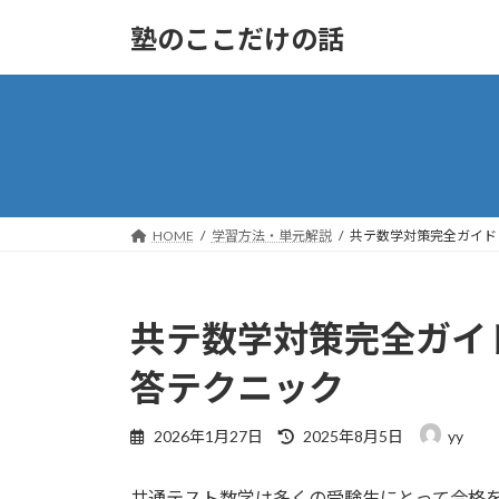
コ
ナ
塾のここだけの話
ン
ビ
テ
ゲ
ン
ー
ツ
シ
へ
ョ
ス
ン
キ
に
ッ
移
HOME
学習方法・単元解説
共テ数学対策完全ガイド
プ
動
共テ数学対策完全ガイ
答テクニック
最
2026年1月27日
2025年8月5日
yy
終
更
共通テスト数学は多くの受験生にとって合格
新