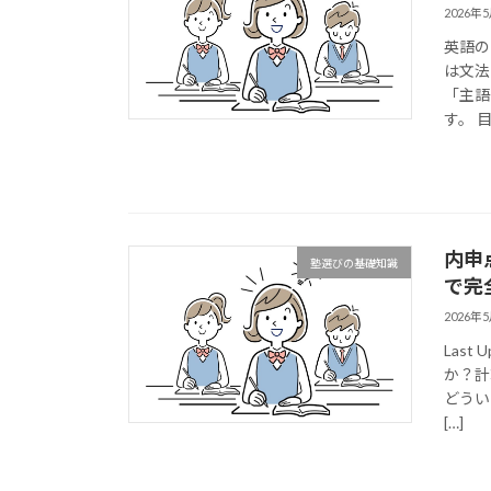
2026年
英語の
は文法
「主語
す。 
内申
塾選びの基礎知識
で完
2026年
Last
か？計
どうい
[…]