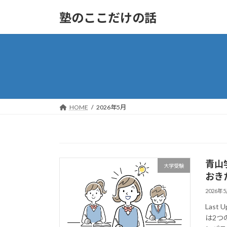
コ
ナ
塾のここだけの話
ン
ビ
テ
ゲ
ン
ー
ツ
シ
へ
ョ
ス
ン
キ
に
ッ
移
HOME
2026年5月
プ
動
青山
大学受験
おき
2026年
Last
は2つ