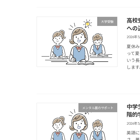
高校
大学受験
への
2026年
夏休み
って夏
いう長
します
中学
メンタル面のサポート
階的
2026年
英語に
さ、単