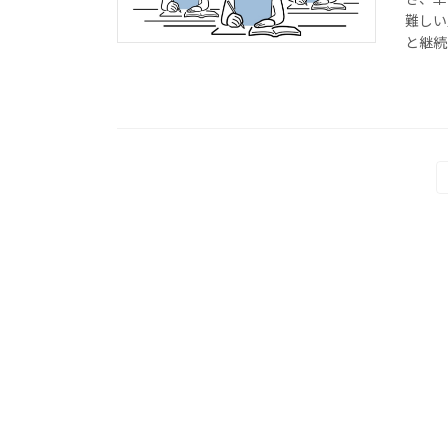
難しい
と継続
投
稿
の
ペ
ー
ジ
送