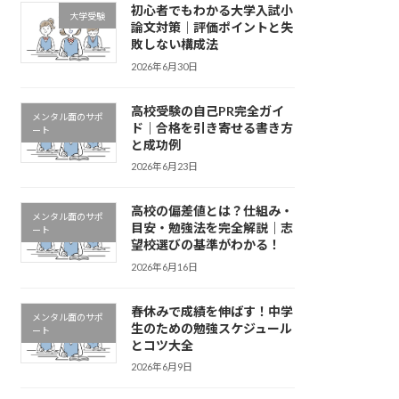
初心者でもわかる大学入試小
大学受験
論文対策｜評価ポイントと失
敗しない構成法
2026年6月30日
高校受験の自己PR完全ガイ
メンタル面のサポ
ド｜合格を引き寄せる書き方
ート
と成功例
2026年6月23日
高校の偏差値とは？仕組み・
メンタル面のサポ
目安・勉強法を完全解説｜志
ート
望校選びの基準がわかる！
2026年6月16日
春休みで成績を伸ばす！中学
メンタル面のサポ
生のための勉強スケジュール
ート
とコツ大全
2026年6月9日