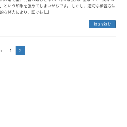
」という印象を強めてしまいがちです。 しかし、適切な学習方法
的な努力により、誰でも […]
続きを読む
«
1
2
固
固
定
定
ペ
ペ
ー
ー
ジ
ジ