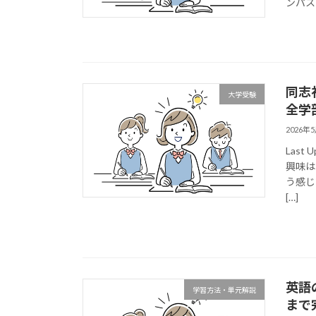
ンパス
同志
大学受験
全学
2026年
Last
興味は
う感じ
[…]
英語
学習方法・単元解説
まで