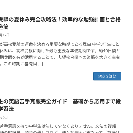
受験の夏休み完全攻略法！効率的な勉強計画と合格
道筋
5月12日
が高校受験の運命を決める重要な時期である理由 中学3年生にと
休みは、高校受験に向けた最も重要な準備期間です。約40日間と
期休暇を有効活用することで、志望校合格への道筋を大きく左右
。この時期に基礎固 […]
続きを読む
生の英語苦手克服完全ガイド｜基礎から応用まで段
学習法
5月5日
苦手意識を持つ中学生は決して少なくありません。文法の複雑
語の暗記量、発音の難しさなど、様々な要因が重なって「英語は