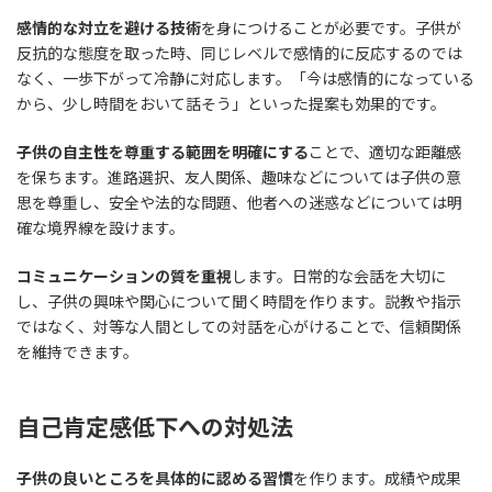
感情的な対立を避ける技術
を身につけることが必要です。子供が
反抗的な態度を取った時、同じレベルで感情的に反応するのでは
なく、一歩下がって冷静に対応します。「今は感情的になっている
から、少し時間をおいて話そう」といった提案も効果的です。
子供の自主性を尊重する範囲を明確にする
ことで、適切な距離感
を保ちます。進路選択、友人関係、趣味などについては子供の意
思を尊重し、安全や法的な問題、他者への迷惑などについては明
確な境界線を設けます。
コミュニケーションの質を重視
します。日常的な会話を大切に
し、子供の興味や関心について聞く時間を作ります。説教や指示
ではなく、対等な人間としての対話を心がけることで、信頼関係
を維持できます。
自己肯定感低下への対処法
子供の良いところを具体的に認める習慣
を作ります。成績や成果