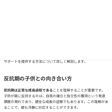
思春期の心理的問題への理解とサポ
ート
思春期の中学生は、身体的・精神的な急激な変化により、様々な
心理的問題を抱えやすい時期です。これらの問題は表面的には反
抗的な態度や学習意欲の低下として現れることが多く、適切な理
解とサポートなしには深刻化する可能性があります。ここでは、
思春期特有の心理的問題に対する理解を深め、親として効果的な
サポートを提供する方法について詳しく解説します。
反抗期の子供との向き合い方
反抗期は正常な成長過程である
ことを理解することが重要です。
子供が親に反抗するのは、自我の確立と独立性の獲得という発達
課題の現れであり、健全な成長の証拠でもあります。この理解があ
ることで、親も冷静に対応することができます。