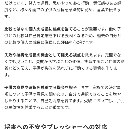
だけでなく、努力の過程、思いやりのある行動、責任感のある態
度など、様々な面での子供の成長を意識的に認め、言葉で伝えま
す。
比較ではなく個人の成長に焦点を当てる
ことが重要です。他の子
供との比較は自己肯定感を下げる要因となるため、過去の自分と
の比較や個人の成長に注目した評価を心がけます。
失敗や挫折を成長の機会として捉える視点
を教えます。完璧でな
くても良いこと、失敗から学ぶことの価値、挑戦すること自体の意
義などを伝え、子供が失敗を恐れずに行動できる環境を作りま
す。
子供の意見や選択を尊重する機会
を増やします。家族での決定事
項について子供の意見を聞いたり、自分で選択できることを増や
したりすることで、自己効力感を育てます。受験においても、子供
の主体性を尊重することが重要です。
将来への不安やプレッシャーへの対応