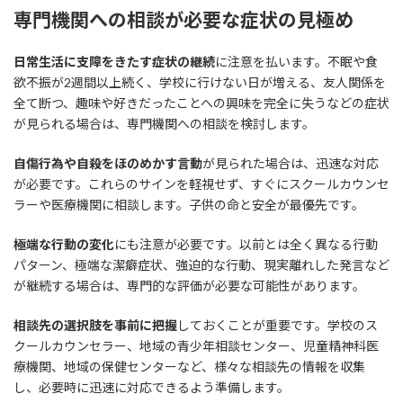
専門機関への相談が必要な症状の見極め
日常生活に支障をきたす症状の継続
に注意を払います。不眠や食
欲不振が2週間以上続く、学校に行けない日が増える、友人関係を
全て断つ、趣味や好きだったことへの興味を完全に失うなどの症状
が見られる場合は、専門機関への相談を検討します。
自傷行為や自殺をほのめかす言動
が見られた場合は、迅速な対応
が必要です。これらのサインを軽視せず、すぐにスクールカウンセ
ラーや医療機関に相談します。子供の命と安全が最優先です。
極端な行動の変化
にも注意が必要です。以前とは全く異なる行動
パターン、極端な潔癖症状、強迫的な行動、現実離れした発言など
が継続する場合は、専門的な評価が必要な可能性があります。
相談先の選択肢を事前に把握
しておくことが重要です。学校のス
クールカウンセラー、地域の青少年相談センター、児童精神科医
療機関、地域の保健センターなど、様々な相談先の情報を収集
し、必要時に迅速に対応できるよう準備します。