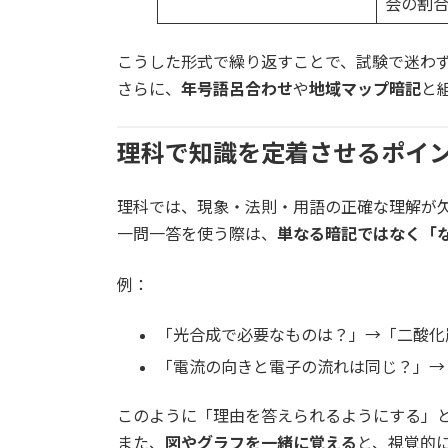
会の割
こうした形式で繰り返すことで、試験で迷わ
さらに、
年号語呂合わせ
や
地域マップ暗記
と
理科で知識を定着させるポイ
理科では、現象・法則・用語の正確な理解が
一問一答を使う際は、
単なる暗記ではなく「
例：
「光合成で必要なものは？」→「二酸化
「電流の向きと電子の流れは同じ？」→
このように「理由を答えられるようにする」
また、
図やグラフを一緒に覚える
と、視覚的