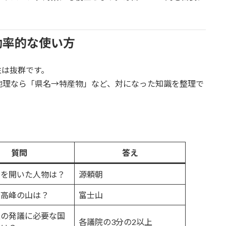
。
効率的な使い方
性は抜群です。
地理なら「県名→特産物」など、対になった知識を整理で
質問
答え
府を開いた人物は？
源頼朝
最高峰の山は？
富士山
正の発議に必要な国
各議院の3分の2以上