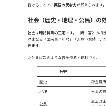
続けることで、
英語の反射力
が鍛えられます
社会（歴史・地理・公民）の
社会は
暗記科目の王道
です。一問一答との相
歴史なら「出来事→年号」「人物→業績」、
きます。
たとえば次のような表を作ると便利です。
分野
歴史
鎌倉幕
地理
日本の
憲法改
公民