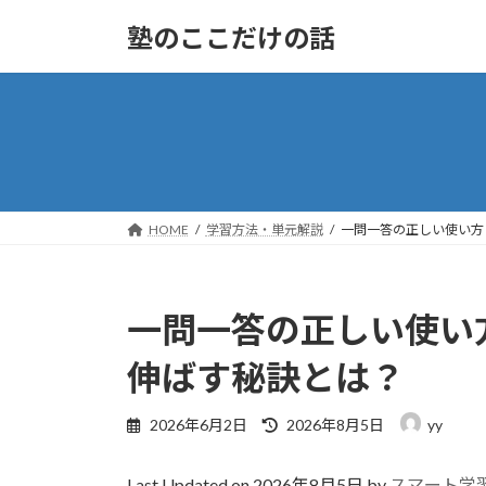
コ
ナ
塾のここだけの話
ン
ビ
テ
ゲ
ン
ー
ツ
シ
へ
ョ
ス
ン
キ
に
ッ
移
HOME
学習方法・単元解説
一問一答の正しい使い方
プ
動
一問一答の正しい使い
伸ばす秘訣とは？
最
2026年6月2日
2026年8月5日
yy
終
更
Last Updated on 2026年8月5日 by
スマート学
新