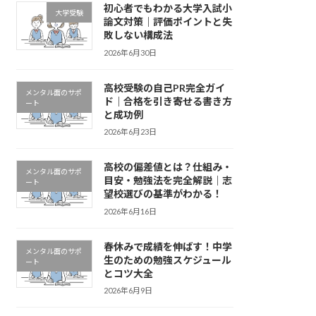
初心者でもわかる大学入試小
大学受験
論文対策｜評価ポイントと失
敗しない構成法
2026年6月30日
高校受験の自己PR完全ガイ
メンタル面のサポ
ド｜合格を引き寄せる書き方
ート
と成功例
2026年6月23日
高校の偏差値とは？仕組み・
メンタル面のサポ
目安・勉強法を完全解説｜志
ート
望校選びの基準がわかる！
2026年6月16日
春休みで成績を伸ばす！中学
メンタル面のサポ
生のための勉強スケジュール
ート
とコツ大全
2026年6月9日