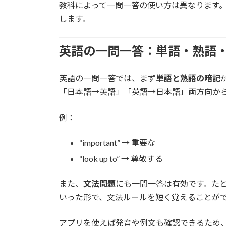
教科によって一問一答の使い方は異なります。
します。
英語の一問一答：単語・熟語
英語の一問一答では、まず
単語と熟語の暗記
「日本語→英語」「英語→日本語」両方向か
例：
“important” → 重要な
“look up to” → 尊敬する
また、
文法問題
にも一問一答は有効です。たと
いった形で、文法ルールを短く覚えることが
アプリを使えば発音や例文も確認できるため、