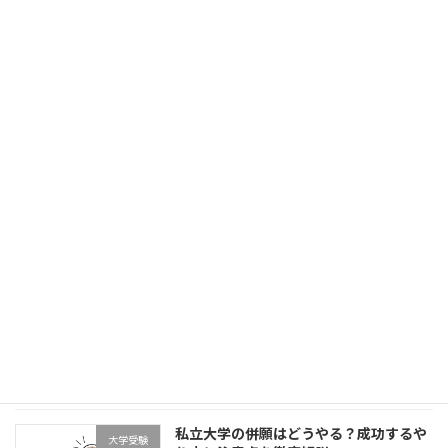
中学生必見！成績アップに直結する参考
学習方法・単元解説
書の選び方と使いこなし術
2026年7月28日
英検対策の完全ガイド｜中学生・高校生
学習方法・単元解説
が合格するための勉強法と準備のコツ
2026年7月21日
大学受験のインターネット出願とは？メ
大学受験
リット・注意点を徹底解説【中高生必
見】
2026年7月14日
私立大学の併願はどうやる？成功するや
大学受験