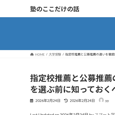
コ
ナ
塾のここだけの話
ン
ビ
テ
ゲ
ン
ー
ツ
シ
へ
ョ
ス
ン
キ
に
ッ
移
HOME
大学受験
指定校推薦と公募推薦の違いを徹底
プ
動
指定校推薦と公募推薦
を選ぶ前に知っておく
最
2026年2月24日
2026年2月24日
yy
終
更
Last Updated on 2026年2月24日 by
スマート学
新