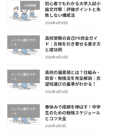
初心者でもわかる大学入試小
大学受験
論文対策｜評価ポイントと失
敗しない構成法
2026年6月30日
高校受験の自己PR完全ガイ
メンタル面のサポ
ド｜合格を引き寄せる書き方
ート
と成功例
2026年6月23日
高校の偏差値とは？仕組み・
メンタル面のサポ
目安・勉強法を完全解説｜志
ート
望校選びの基準がわかる！
2026年6月16日
春休みで成績を伸ばす！中学
メンタル面のサポ
生のための勉強スケジュール
ート
とコツ大全
2026年6月9日