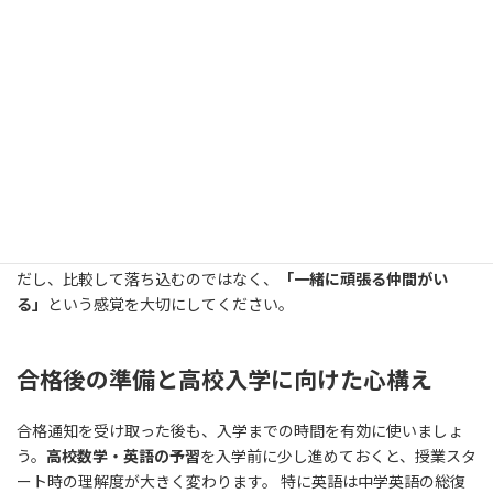
理
長期にわたる受験勉強を続けるには、
明確な目標と小さな達成感
の積み重ね
が不可欠です。「横須賀高校に合格する」という大目
標だけでなく、「今週の英単語を50個覚える」「この章のワーク
を完璧にする」といった短期目標を設定しましょう。 短期目標を
達成したときには、自分なりのご褒美（好きなマンガを読む・お
気に入りのお菓子を食べるなど）を設定することで、勉強のサイ
クルが回りやすくなります。
また、同じ目標を持つ友人と切磋琢磨することも効果的です。た
だし、比較して落ち込むのではなく、
「一緒に頑張る仲間がい
る」
という感覚を大切にしてください。
合格後の準備と高校入学に向けた心構え
合格通知を受け取った後も、入学までの時間を有効に使いましょ
う。
高校数学・英語の予習
を入学前に少し進めておくと、授業スタ
ート時の理解度が大きく変わります。 特に英語は中学英語の総復