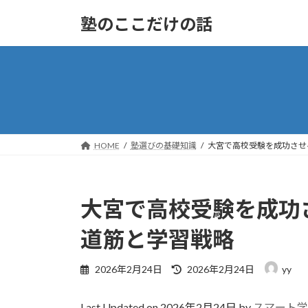
コ
ナ
塾のここだけの話
ン
ビ
テ
ゲ
ン
ー
ツ
シ
へ
ョ
ス
ン
キ
に
ッ
移
HOME
塾選びの基礎知識
大宮で高校受験を成功させ
プ
動
大宮で高校受験を成功
道筋と学習戦略
最
2026年2月24日
2026年2月24日
yy
終
更
Last Updated on 2026年2月24日 by
スマート学
新