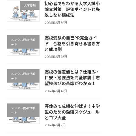
初心者でもわかる大学入試小
大学受験
論文対策｜評価ポイントと失
敗しない構成法
2026年6月30日
高校受験の自己PR完全ガイ
メンタル面のサポ
ド｜合格を引き寄せる書き方
ート
と成功例
2026年6月23日
高校の偏差値とは？仕組み・
メンタル面のサポ
目安・勉強法を完全解説｜志
ート
望校選びの基準がわかる！
2026年6月16日
春休みで成績を伸ばす！中学
メンタル面のサポ
生のための勉強スケジュール
ート
とコツ大全
2026年6月9日