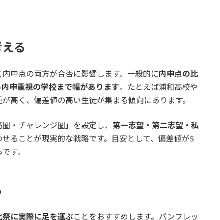
考える
と内申点の両方が合否に影響します。一般的に
内申点の比
ら内申重視の学校まで幅があります
。たとえば浦和高校や
重が高く、偏差値の高い生徒が集まる傾向にあります。
格圏・チャレンジ圏」を設定し、
第一志望・第二志望・私
わせることが現実的な戦略です。目安として、偏差値が5
心です。
る
化祭に実際に足を運ぶ
ことをおすすめします。パンフレッ