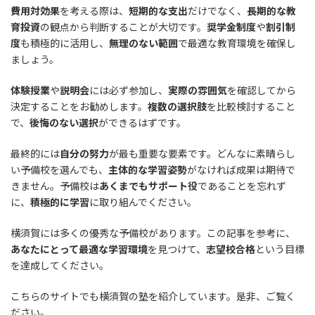
費用対効果
を考える際は、
短期的な支出
だけでなく、
長期的な教
育投資
の観点から判断することが大切です。
奨学金制度
や
割引制
度
も積極的に活用し、
無理のない範囲
で最適な教育環境を確保し
ましょう。
体験授業
や
説明会
には必ず参加し、
実際の雰囲気
を確認してから
決定することをお勧めします。
複数の選択肢
を比較検討すること
で、
後悔のない選択
ができるはずです。
最終的には
自分の努力
が最も重要な要素です。どんなに素晴らし
い予備校を選んでも、
主体的な学習姿勢
がなければ成果は期待で
きません。予備校は
あくまでもサポート役
であることを忘れず
に、
積極的に学習
に取り組んでください。
横須賀には多くの優秀な予備校があります。この記事を参考に、
あなたにとって最適な学習環境
を見つけて、
志望校合格
という目標
を達成してください。
こちらのサイトでも横須賀の塾を紹介しています。是非、ご覧く
ださい。