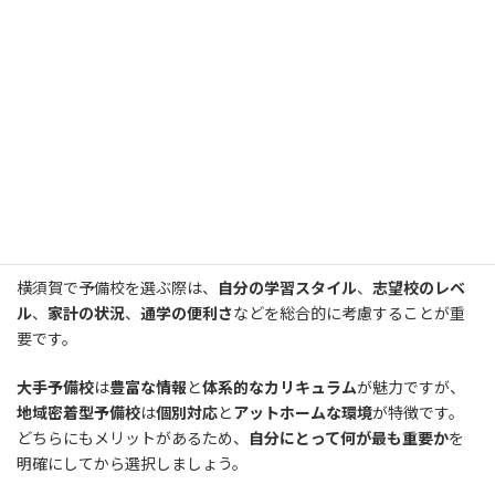
で、
自分にとっての参考値
により近いデータが得られます。
現役生と浪人生の内訳
も確認しておきましょう。
現役合格率
と
浪
人生の合格率
では意味が大きく異なります。
自分の状況
に近い層
での実績を重視して判断することが重要です。
まとめ：あなたに最適な横須賀の予
備校の見つけ方
横須賀で予備校を選ぶ際は、
自分の学習スタイル
、
志望校のレベ
ル
、
家計の状況
、
通学の便利さ
などを総合的に考慮することが重
要です。
大手予備校
は
豊富な情報
と
体系的なカリキュラム
が魅力ですが、
地域密着型予備校
は
個別対応
と
アットホームな環境
が特徴です。
どちらにもメリットがあるため、
自分にとって何が最も重要か
を
明確にしてから選択しましょう。