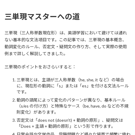
三単現マスターへの道
三単現（三人称単数現在形）は、英語学習において避けては通れ
ない基本的な文法項目です。この記事では、三単現の基本概念、
動詞変化のルール、否定文・疑問文の作り方、そして実際の使用
例まで詳しく解説してきました。
三単現のポイントをおさらいすると：
三単現とは、主語が三人称単数（he, she, it など）の場合
に、現在形の動詞に「s」または「es」を付ける文法ルール
です。
動詞の語尾によって変化のパターンが異なり、基本ルール
（s/es の付け方）と特殊なケース（be, have, do などの不規
則変化）があります。
否定文は「does not (doesn't) + 動詞の原形」、疑問文は
「Does + 主語 + 動詞の原形」という形で作ります。
日常会話や文学作品、受験問題など様々な場面で頻繁に使わ