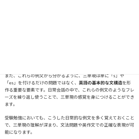
The Earth rotates on its axis.（地球は自転しています）
The sun rises in the east.（太陽は東から昇ります）
Water boils at 100 degrees Celsius.（水は100度で沸騰しま
す）
A year consists of 365 days.（1年は365日です）
三単現は、このように
日常生活のあらゆる場面
で使われる基本的
な文法形式です。特に、「誰かが何かをする」という単純な事実
や習慣を述べる際には、ほぼ間違いなく三単現が使われます。
また、これらの例文から分かるように、三単現は単に「s」や
「es」を付けるだけの問題ではなく、
英語の基本的な文構造
を形
作る重要な要素です。日常会話の中で、これらの例文のようなフレ
ーズを繰り返し使うことで、三単現の感覚を身につけることができ
ます。
受験勉強においても、こうした日常的な例文を多く覚えておくこと
で、三単現の理解が深まり、文法問題や英作文での正確な表現が可
能になります。