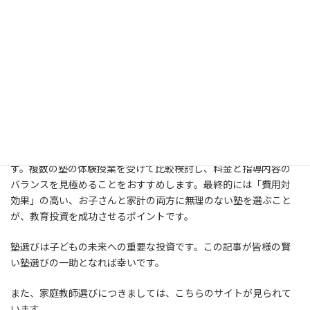
は塾のタイプ、地域、受講形態によって大きく異なります。塾選び
では、入会金や月謝だけでなく、教材費、季節講習費、テスト代
などすべての費用を含めた年間総額で考えることが重要です。
また、料金だけでなく、お子さんの学習スタイルや目標に合った
塾を選ぶことも大切です。自己管理能力が高い生徒ならオンライ
ン塾や集団塾、個別サポートが必要な生徒なら個別指導塾という
ように、お子さんの特性に合わせた選択をしましょう。
近年は様々なタイプの塾が登場し、料金体系も多様化していま
す。複数の塾の体験授業を受けて比較検討し、料金と指導内容の
バランスを見極めることをおすすめします。最終的には「費用対
効果」の高い、お子さんと家計の両方に無理のない塾を選ぶこと
が、教育投資を成功させるポイントです。
塾選びは子どもの未来への重要な投資です。この記事が皆様の賢
い塾選びの一助となれば幸いです。
また、家庭教師選びにつきましては、こちらのサイトが見られて
います。