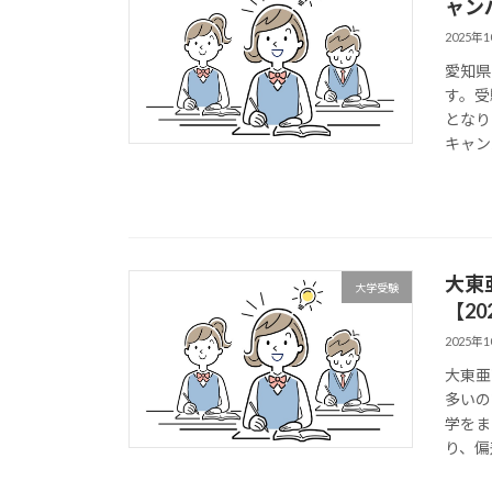
ャン
2025年
愛知県
す。受
となり
キャン
大東
大学受験
【2
2025年
大東亜
多いの
学をま
り、偏