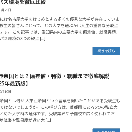
パス環境を徹底比較
10月21日
には名古屋大学をはじめとする多くの優秀な大学が存在していま
験生の皆さんにとって、どの大学を選ぶかは人生の重要な分岐点
ます。 この記事では、愛知県内の主要大学を偏差値、就職実績、
パス環境の3つの観点 […]
続きを読む
亜帝国とは？偏差値・特徴・就職まで徹底解説
025年最新版】
10月10日
帝国とは何か 大東亜帝国という言葉を聞いたことがある受験生も
ではないでしょうか。この呼び方は、首都圏にある5つの私立大
とめた大学群の通称です。受験業界や予備校で広く使われてお
差値帯や難易度が近い大 […]