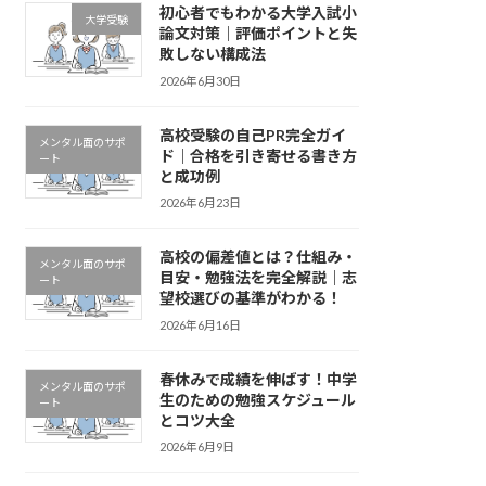
初心者でもわかる大学入試小
大学受験
論文対策｜評価ポイントと失
敗しない構成法
2026年6月30日
高校受験の自己PR完全ガイ
メンタル面のサポ
ド｜合格を引き寄せる書き方
ート
と成功例
2026年6月23日
高校の偏差値とは？仕組み・
メンタル面のサポ
目安・勉強法を完全解説｜志
ート
望校選びの基準がわかる！
2026年6月16日
春休みで成績を伸ばす！中学
メンタル面のサポ
生のための勉強スケジュール
ート
とコツ大全
2026年6月9日