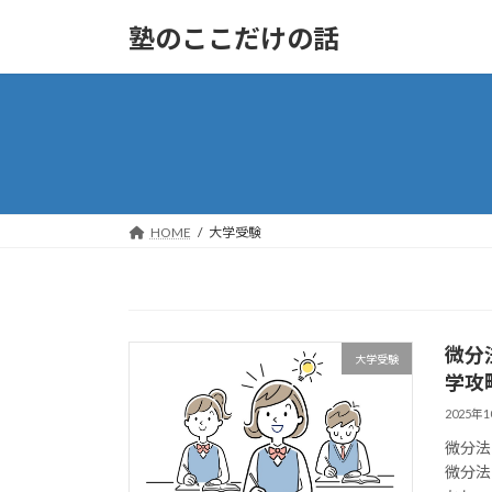
コ
ナ
塾のここだけの話
ン
ビ
テ
ゲ
ン
ー
ツ
シ
へ
ョ
ス
ン
キ
に
ッ
移
HOME
大学受験
プ
動
微分
大学受験
学攻
2025年
微分法
微分法