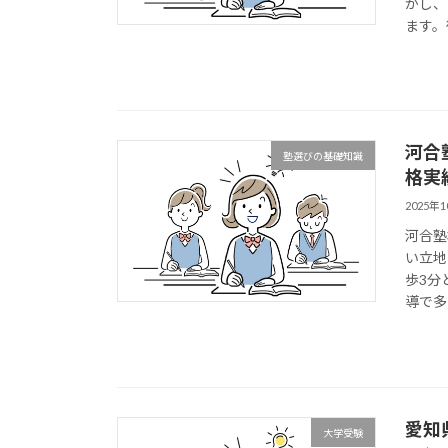
かし、
ます。
河合
塾選びの基礎知識
格実
2025年
河合塾
い立地
歩3分
導で多
愛知
大学受験