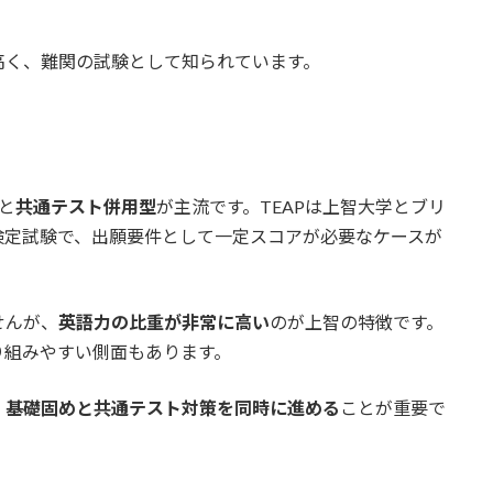
高く、難関の試験として知られています。
と
共通テスト併用型
が主流です。TEAPは上智大学とブリ
検定試験で、出願要件として一定スコアが必要なケースが
せんが、
英語力の比重が非常に高い
のが上智の特徴です。
り組みやすい側面もあります。
、
基礎固めと共通テスト対策を同時に進める
ことが重要で