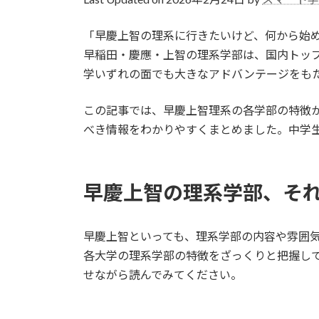
日
時
「早慶上智の理系に行きたいけど、何から始
:
早稲田・慶應・上智の理系学部は、国内トッ
学いずれの面でも大きなアドバンテージをも
この記事では、早慶上智理系の各学部の特徴
べき情報をわかりやすくまとめました。中学
早慶上智の理系学部、そ
早慶上智といっても、理系学部の内容や雰囲
各大学の理系学部の特徴をざっくりと把握し
せながら読んでみてください。