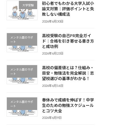
初心者でもわかる大学入試小
大学受験
論文対策｜評価ポイントと失
敗しない構成法
2026年6月30日
高校受験の自己PR完全ガイ
メンタル面のサポ
ド｜合格を引き寄せる書き方
ート
と成功例
2026年6月23日
高校の偏差値とは？仕組み・
メンタル面のサポ
目安・勉強法を完全解説｜志
ート
望校選びの基準がわかる！
2026年6月16日
春休みで成績を伸ばす！中学
メンタル面のサポ
生のための勉強スケジュール
ート
とコツ大全
2026年6月9日