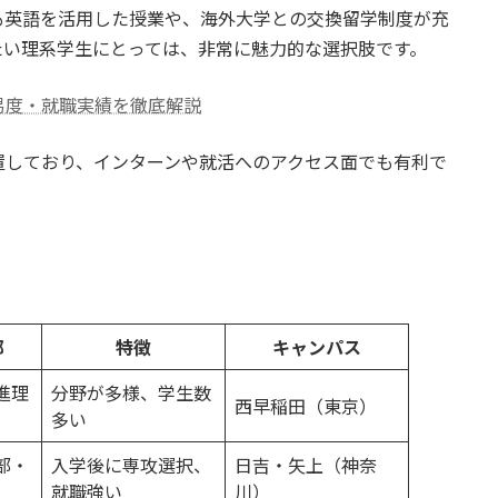
も英語を活用した授業や、海外大学との交換留学制度が充
たい理系学生にとっては、非常に魅力的な選択肢です。
易度・就職実績を徹底解説
置しており、インターンや就活へのアクセス面でも有利で
部
特徴
キャンパス
進理
分野が多様、学生数
西早稲田（東京）
多い
部・
入学後に専攻選択、
日吉・矢上（神奈
就職強い
川）