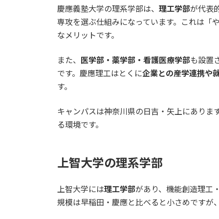
慶應義塾大学の理系学部は、
理工学部
が代表
専攻を選ぶ仕組みになっています。これは「
なメリットです。
また、
医学部・薬学部・看護医療学部
も設置
です。慶應理工はとくに
企業との産学連携や
す。
キャンパスは神奈川県の日吉・矢上にありま
る環境です。
上智大学の理系学部
上智大学には
理工学部
があり、機能創造理工
規模は早稲田・慶應と比べると小さめですが