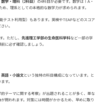
・数学・理科（2科目）
の4科目が必要です。数学はⅠA・
ため、理系としての本格的な数学力が求められます。
能テスト利用型）もあります。英検やTEAPなどのスコア
ださい。
す。ただし、
先進理工学部の生命医科学科
など一部の学
願前に必ず確認しましょう。
・英語・小論文
という独特の科目構成になっています。と
ります。
学的テーマに関する考察」が出題されることが多く、単な
力
が問われます。対策には時間がかかるため、早めに取り