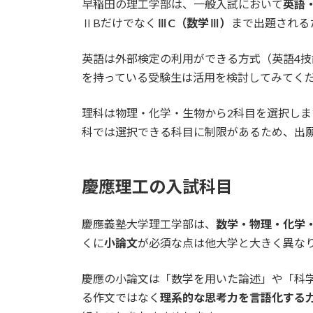
早稲田の理工学部は、一般入試において
英語
ⅡBだけでなく
ⅢC（数学Ⅲ）
まで出題される
英語は外部検定の利用ができる方式（英語4技
を持っている受験生は活用を検討してみてく
理科は物理・化学・生物から2科目を選択しま
科では選択できる科目に制限があるため、出
慶應理工の入試科目
慶應義塾大学理工学部は、
数学・物理・化学
くに
小論文
が必須な点は他大学と大きく異な
慶應の小論文は「数学を用いた論述」や「科
る作文ではなく
理系的な思考力を言語化する