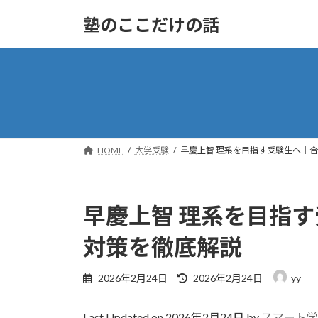
コ
ナ
塾のここだけの話
ン
ビ
テ
ゲ
ン
ー
ツ
シ
へ
ョ
ス
ン
キ
に
ッ
移
HOME
大学受験
早慶上智 理系を目指す受験生へ｜
プ
動
早慶上智 理系を目指
対策を徹底解説
最
2026年2月24日
2026年2月24日
yy
終
更
Last Updated on 2026年2月24日 by
スマート学
新