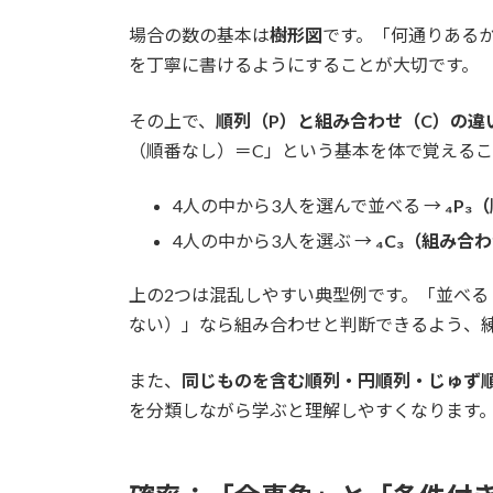
場合の数の基本は
樹形図
です。「何通りある
を丁寧に書けるようにすることが大切です。
その上で、
順列（P）と組み合わせ（C）の違
（順番なし）＝C」という基本を体で覚えるこ
4人の中から3人を選んで並べる →
₄P₃
4人の中から3人を選ぶ →
₄C₃（組み合
上の2つは混乱しやすい典型例です。「並べ
ない）」なら組み合わせと判断できるよう、
また、
同じものを含む順列・円順列・じゅず
を分類しながら学ぶと理解しやすくなります