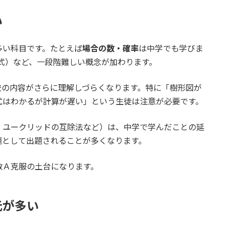
い
多い科目です。たとえば
場合の数・確率
は中学でも学びま
式）など、一段階難しい概念が加わります。
校の内容がさらに理解しづらくなります。特に「樹形図が
式はわかるが計算が遅い」という生徒は注意が必要です。
・ユークリッドの互除法など）は、中学で学んだことの延
題として出題されることが多くなります。
数Ａ克服の土台になります。
元が多い