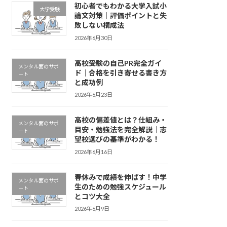
初心者でもわかる大学入試小
大学受験
論文対策｜評価ポイントと失
敗しない構成法
2026年6月30日
高校受験の自己PR完全ガイ
メンタル面のサポ
ド｜合格を引き寄せる書き方
ート
と成功例
2026年6月23日
高校の偏差値とは？仕組み・
メンタル面のサポ
目安・勉強法を完全解説｜志
ート
望校選びの基準がわかる！
2026年6月16日
春休みで成績を伸ばす！中学
メンタル面のサポ
生のための勉強スケジュール
ート
とコツ大全
2026年6月9日