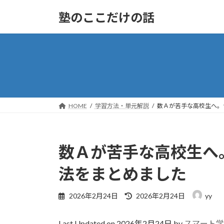
コ
ナ
塾のここだけの話
ン
ビ
テ
ゲ
ン
ー
ツ
シ
へ
ョ
ス
ン
キ
に
ッ
移
HOME
学習方法・単元解説
数Ａが苦手な高校生へ。
プ
動
数Ａが苦手な高校生へ
法をまとめました
最
2026年2月24日
2026年2月24日
yy
終
更
Last Updated on 2026年2月24日 by
スマート学
新