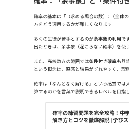
確率：「余事象」と「条件付
確率の基本は「（求める場合の数）÷（全体
方をどう適用するかが難しくなります。
多くの生徒が苦手とするのが
余事象の利用
で
出たときは、余事象（起こらない確率）を使
また、高校数Ａの範囲では
条件付き確率
も登
という概念は、直感と結果がずれやすく、理
確率は「なんとなく解ける」という感覚では
算するのかを言葉で説明できるレベルを目指
確率の練習問題を完全攻略！中
解き方とコツを徹底解説 | 学び