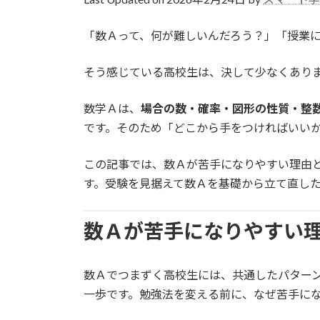
日
時
「数Ａって、何が難しいんだろう？」「授業
:
そう感じている高校生は、決して少なくあり
数学Ａは、
場合の数・確率・図形の性質・整
です。そのため「どこから手をつければいい
この記事では、数Ａが苦手になりやすい理由
す。受験を見据えて数Ａを基礎から立て直し
数Ａが苦手になりやすい
数Ａでつまずく高校生には、共通したパター
一歩です。勉強法を変える前に、なぜ苦手に