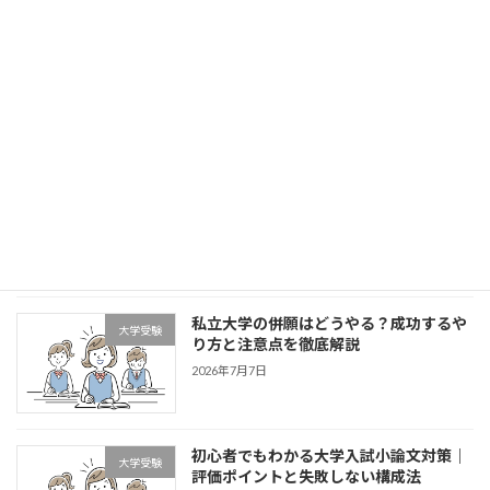
英検対策の完全ガイド｜中学生・高校生
学習方法・単元解説
が合格するための勉強法と準備のコツ
2026年7月21日
大学受験のインターネット出願とは？メ
大学受験
リット・注意点を徹底解説【中高生必
見】
2026年7月14日
私立大学の併願はどうやる？成功するや
大学受験
り方と注意点を徹底解説
2026年7月7日
初心者でもわかる大学入試小論文対策｜
大学受験
評価ポイントと失敗しない構成法