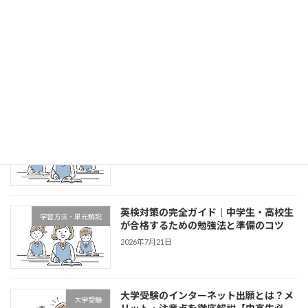
最近の投稿
併願校とは？失敗しない選び方と受験戦
大学受験
略を徹底解説
新着!!
2026年8月4日
中学生必見！成績アップに直結する参考
学習方法・単元解説
書の選び方と使いこなし術
2026年7月28日
英検対策の完全ガイド｜中学生・高校生
学習方法・単元解説
が合格するための勉強法と準備のコツ
2026年7月21日
大学受験のインターネット出願とは？メ
大学受験