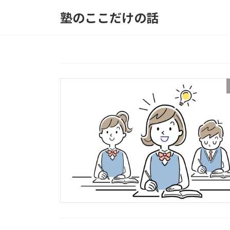
コ
ナ
塾のここだけの話
ン
ビ
テ
ゲ
ン
ー
ツ
シ
へ
ョ
ス
ン
キ
に
ッ
移
プ
動