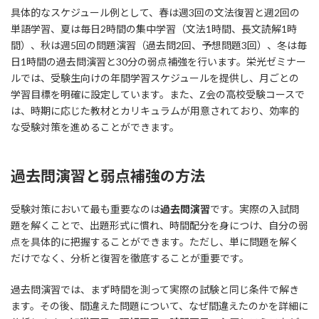
具体的なスケジュール例として、春は週3回の文法復習と週2回の
単語学習、夏は毎日2時間の集中学習（文法1時間、長文読解1時
間）、秋は週5回の問題演習（過去問2回、予想問題3回）、冬は毎
日1時間の過去問演習と30分の弱点補強を行います。栄光ゼミナー
ルでは、受験生向けの年間学習スケジュールを提供し、月ごとの
学習目標を明確に設定しています。また、Z会の高校受験コースで
は、時期に応じた教材とカリキュラムが用意されており、効率的
な受験対策を進めることができます。
過去問演習と弱点補強の方法
受験対策において最も重要なのは
過去問演習
です。実際の入試問
題を解くことで、出題形式に慣れ、時間配分を身につけ、自分の弱
点を具体的に把握することができます。ただし、単に問題を解く
だけでなく、分析と復習を徹底することが重要です。
過去問演習では、まず時間を測って実際の試験と同じ条件で解き
ます。その後、間違えた問題について、なぜ間違えたのかを詳細に