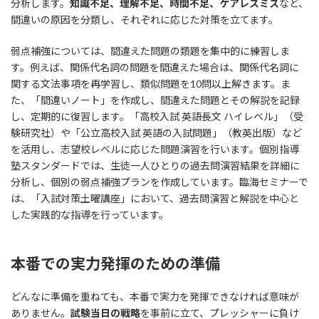
分析します。
知識不足、理解不足、時間不足、ケアレスミス
など、
間違いの原因を分類し、それぞれに応じた対策を立てます。
弱点補強については、間違えた問題の類題を集中的に練習しま
す。例えば、関係代名詞の問題を間違えた場合は、関係代名詞に
関する文法事項を再学習し、類似問題を10問以上解きます。ま
た、「間違いノート」を作成し、間違えた問題とその解説を記録
し、定期的に復習します。「高校入試 英語長文 ハイレベル」（受
験研究社）や「公立高校入試 英語の入試問題」（教英出版）など
を活用し、志望校レベルに応じた問題演習を行います。個別指導
塾スタンダードでは、生徒一人ひとりの過去問演習結果を詳細に
分析し、個別の弱点補強プランを作成しています。臨海セミナーで
は、「入試対策土曜講座」において、過去問演習と解説を中心と
した実践的な指導を行っています。
本番での実力発揮のための準備
どんなに準備を重ねても、本番で実力を発揮できなければ意味が
ありません。
試験当日の戦略
を事前に立て、プレッシャーに負け