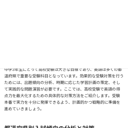
る河合塾Wingsや、生徒同士の学び合いを重視するサピックス中学
部などがあります。また、ALT（外国語指導助手）や英会話スクー
ルの講師との交流を通じて、英語学習への新たな視点を得ること
も、モチベーション維持に有効です。
高校受験に向けた英語対策のポイン
ト
中学3年生にとって高校受験は大きな目標であり、英語は多くの都
道府県で重要な受験科目となっています。効果的な受験対策を行う
ためには、出題傾向の分析、時期に応じた学習計画の策定、そし
て実践的な問題演習が必要です。ここでは、高校受験で英語の得
点力を最大化するための具体的な対策方法をご紹介します。受験
本番で実力を十分に発揮できるよう、計画的かつ戦略的に準備を
進めていきましょう。