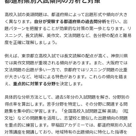
都道府県別入試傾向の分析と対策
高校入試の英語問題は、都道府県によって出題形式や傾向が大き
く異なります。
自分が受験する都道府県の過去問分析
を行い、出
題パターンを把握することが効果的な対策の第一歩となります。リ
スニング、長文読解、英作文、文法問題など、各分野の配点と難易
度を正確に理解しましょう。
例えば、東京都立高校入試では長文読解の配点が高く、神奈川県
では英作文問題が重視される傾向があります。また、大阪府では
文法問題の出題が多い一方で、京都府ではリスニング問題の比重
が大きいなど、地域による特色があります。これらの傾向を踏ま
え、
重点的に対策する分野
を決定します。
具体的な分析方法として、過去5年分の入試問題を解き、分野別の
得点率を算出します。苦手分野を特定し、その分野に関連する問
題集を集中的に学習します。「全国高校入試問題正解 英語」（旺
文社）などの問題集を活用し、志望校と類似した出題傾向の問題
を重点的に練習します。早稲田アカデミーでは、都道府県別の入試
対策講座を開講しており、地域特有の出題傾向に特化した指導を