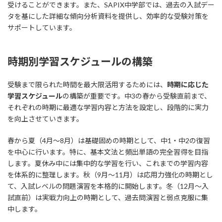
受けることができます。また、SAPIX中学部では、過去の入試デー
タを基にした詳細な傾向分析資料を提供し、効率的な受験対策を
サポートしています。
時期別学習スケジュールの構築
受験まで限られた時間を最大限活用するためには、
時期に応じた
学習スケジュール
の構築が重要です。中3の春から受験直前まで、
それぞれの時期に最適な学習内容と方法を設定し、段階的に実力
を向上させていきます。
春から夏（4月〜8月）は基礎固めの時期として、中1・中2の復習
を中心に行います。特に、基本文法と頻出単語の完全習得を目指
します。夏休み中には集中的な学習を行い、これまでの学習内容
を体系的に整理します。秋（9月〜11月）は応用力強化の時期とし
て、入試レベルの問題演習を本格的に開始します。冬（12月〜入
試直前）は実戦力向上の時期として、過去問演習と弱点克服に集
中します。