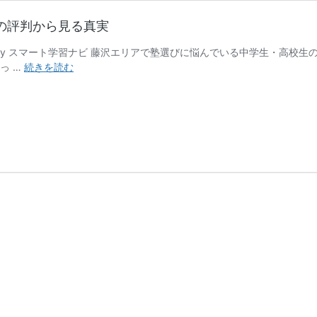
の評判から見る真実
6年2月24日 by スマート学習ナビ 藤沢エリアで塾選びに悩んでいる中学
森
っ …
続きを読む
塾
藤
沢
校
の
口
コ
ミ
徹
底
調
査
｜
実
際
の